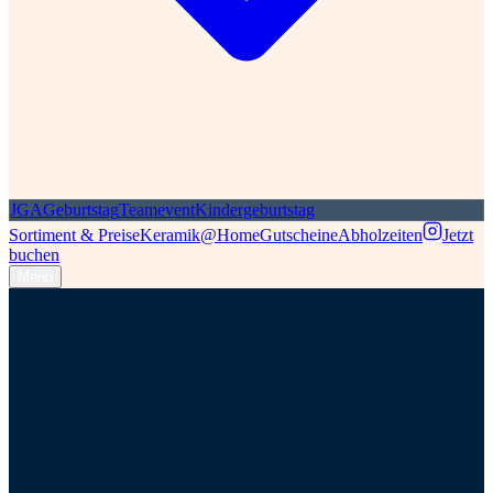
JGA
Geburtstag
Teamevent
Kindergeburtstag
Sortiment & Preise
Keramik@Home
Gutscheine
Abholzeiten
Jetzt
buchen
Menu