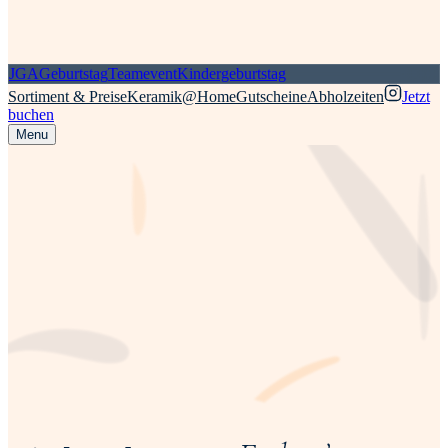
JGA
Geburtstag
Teamevent
Kindergeburtstag
Sortiment & Preise
Keramik@Home
Gutscheine
Abholzeiten
Jetzt
buchen
Menu