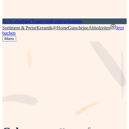
JGA
Geburtstag
Teamevent
Kindergeburtstag
Sortiment & Preise
Keramik@Home
Gutscheine
Abholzeiten
Jetzt
buchen
Menu