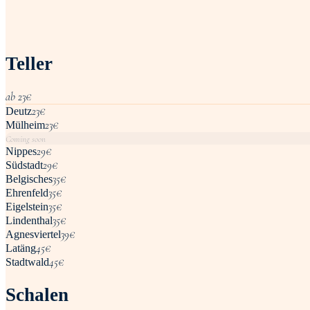
Teller
ab
23
€
23
€
Deutz
23
€
Mülheim
Coming soon
29
€
Nippes
29
€
Südstadt
35
€
Belgisches
35
€
Ehrenfeld
35
€
Eigelstein
35
€
Lindenthal
39
€
Agnesviertel
45
€
Latäng
45
€
Stadtwald
Schalen