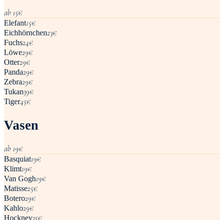
ab
15
€
15
€
Elefant
23
€
Eichhörnchen
24
€
Fuchs
29
€
Löwe
29
€
Otter
29
€
Panda
29
€
Zebra
39
€
Tukan
45
€
Tiger
Vasen
ab
19
€
19
€
Basquiat
19
€
Klimt
19
€
Van Gogh
25
€
Matisse
29
€
Botero
29
€
Kahlo
35
€
Hockney