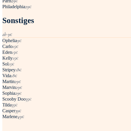
29
€
Paris
29
€
Philadelphia
Sonstiges
ab
9
€
9
€
Ophelia
15
€
Carlo
15
€
Eden
15
€
Kelly
15
€
Sol
18
€
Stripey
18
€
Vida
29
€
Martin
29
€
Marvin
29
€
Sophia
35
€
Scooby Doo
35
€
Tilda
39
€
Casper
49
€
Marlene