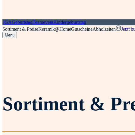
JGA
Geburtstag
Teamevent
Kindergeburtstag
Sortiment & Preise
Keramik@Home
Gutscheine
Abholzeiten
Jetzt b
Menu
Sortiment & Pre