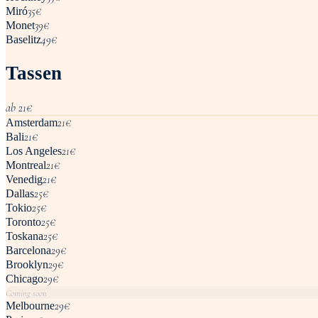
35
€
Miró
39
€
Monet
49
€
Baselitz
Tassen
ab
21
€
21
€
Amsterdam
21
€
Bali
21
€
Los Angeles
21
€
Montreal
21
€
Venedig
25
€
Dallas
25
€
Tokio
25
€
Toronto
25
€
Toskana
29
€
Barcelona
29
€
Brooklyn
29
€
Chicago
Coming soon
29
€
Melbourne