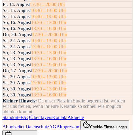
Fr
,
14
.
August
17:30
–
20:00
Uhr
Sa
,
15
.
August
10:30
–
13:00
Uhr
Sa
,
15
.
August
16:30
–
19:00
Uhr
So
,
16
.
August
10:30
–
13:00
Uhr
So
,
16
.
August
13:30
–
16:00
Uhr
Do
,
20
.
August
17:30
–
20:00
Uhr
Sa
,
22
.
August
10:30
–
13:00
Uhr
Sa
,
22
.
August
13:30
–
16:00
Uhr
So
,
23
.
August
10:30
–
13:00
Uhr
So
,
23
.
August
13:30
–
16:00
Uhr
So
,
23
.
August
16:30
–
19:00
Uhr
Do
,
27
.
August
17:30
–
20:00
Uhr
Sa
,
29
.
August
10:30
–
13:00
Uhr
Sa
,
29
.
August
13:30
–
16:00
Uhr
So
,
30
.
August
10:30
–
13:00
Uhr
So
,
30
.
August
13:30
–
16:00
Uhr
Kleiner Hinweis:
Da unser Platz im Studio begrenzt ist, würden
wir uns freuen, wenn ihr eure Keramik so schnell wie möglich
abholen kommt.
Standorte
FAQ
Über layers
Kontakt
Aktuelle
Abholzeiten
Datenschutz
AGB
Impressum
Cookie-Einstellungen