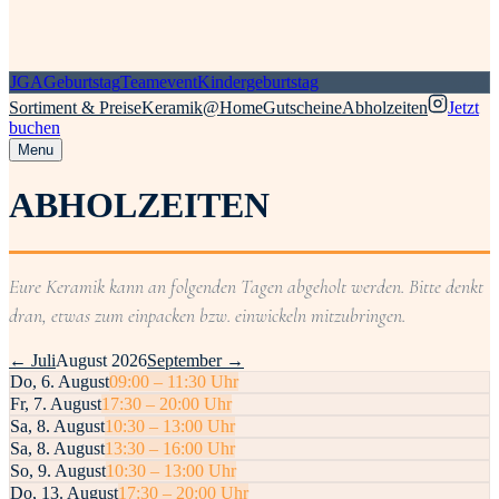
JGA
Geburtstag
Teamevent
Kindergeburtstag
Sortiment & Preise
Keramik@Home
Gutscheine
Abholzeiten
Jetzt
buchen
Menu
ABHOLZEITEN
Eure Keramik kann an folgenden Tagen abgeholt werden. Bitte denkt
dran, etwas zum einpacken bzw. einwickeln mitzubringen.
←
Juli
August 2026
September
→
Do
,
6
.
August
09:00
–
11:30
Uhr
Fr
,
7
.
August
17:30
–
20:00
Uhr
Sa
,
8
.
August
10:30
–
13:00
Uhr
Sa
,
8
.
August
13:30
–
16:00
Uhr
So
,
9
.
August
10:30
–
13:00
Uhr
Do
,
13
.
August
17:30
–
20:00
Uhr